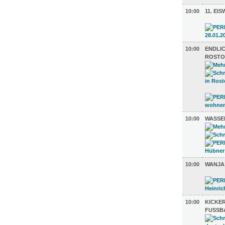
10:00
11. EI
10:00
ENDLI
ROSTO
10:00
WASSE
10:00
WANJA
10:00
KICKER
FUSSBA