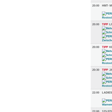
20:00
HMT- M
20:00
TIPP
L
20:00
TIPP
K
20:30
TIPP
J
22:00
LADIES
22:00
123-S