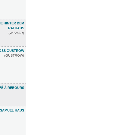
E HINTER DEM
RATHAUS
(WISMAR)
OSS GÜSTROW
(GÜSTROW)
FÉ Á REBOURS
 SAMUEL HAUS