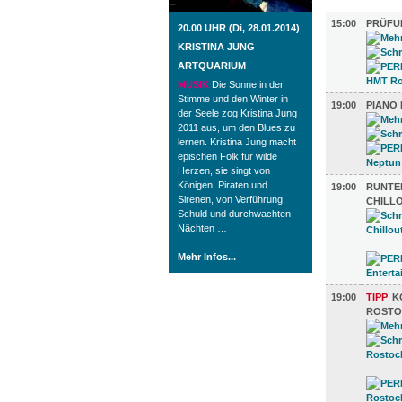
MUSIK (10
15:00
PRÜFU
20.00 UHR (Di, 28.01.2014)
KRISTINA JUNG
ARTQUARIUM
MUSIK
Die Sonne in der
Stimme und den Winter in
19:00
PIANO 
der Seele zog Kristina Jung
2011 aus, um den Blues zu
lernen. Kristina Jung macht
epischen Folk für wilde
Herzen, sie singt von
Königen, Piraten und
19:00
RUNTE
Sirenen, von Verführung,
CHILLO
Schuld und durchwachten
Nächten …
Mehr Infos...
19:00
TIPP
K
ROSTO