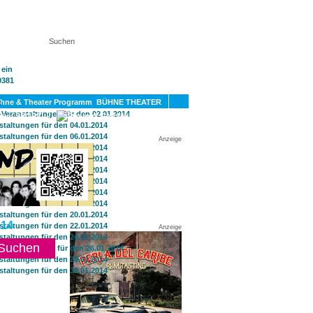
KT
BÜHNE THEATER
SPORT
GAY
Anzeige
14
Anzeige