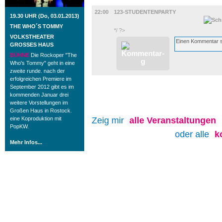
MUSIK
22:00
123-STUDENTENPARTY
19.30 UHR (Do, 03.01.2013)
THE WHO´S TOMMY
*/ ?>
VOLKSTHEATER
GROSSES HAUS
BÜHNE
Die Rockoper "The
Who's Tommy" geht in eine
zweite runde. nach der
erfolgreichen Premiere im
September 2012 gibt es im
kommenden Januar drei
weitere Vorstellungen im
Großen Haus in Rostock.
eine Koproduktion mit
Zeig mir
alle
Veranstaltungen
PopKW.
oder alle
k
Mehr Infos...