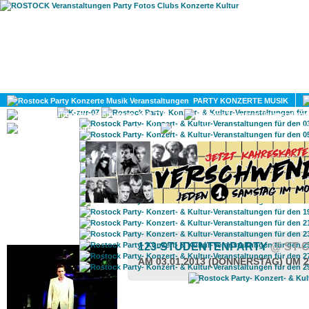
HOME
MAGAZIN
PARTY KONZERTE MUSIK
KULTUR
GAY
DIV
ROSTOCK TAGESTIPP
123-STUDENTENPARTY
@ ST-
AM 03.01.2013 (DONNERSTAG) UM 2