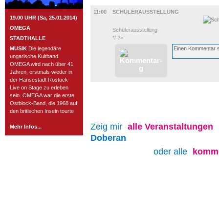
AUSSTELLUNGEN
11:00
SCHÜLERAUSSTELLUNG
19.00 UHR (Sa, 25.01.2014)
OMEGA
Schülerausstellung
*/ ?>
STADTHALLE
MUSIK
Die legendäre
ungarische Kultband
OMEGA wird nach über 41
Jahren, erstmals wieder in
der Hansestadt Rostock
Live on Stage zu erleben
sein. OMEGA war die erste
Ostblock-Band, die 1968 auf
den britischen Inseln tourte
Zeig mir
alle
Veranstaltungen
Mehr Infos...
Doberan
oder alle
komme