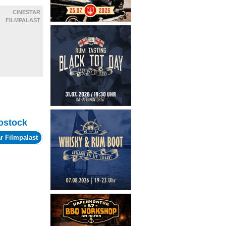
CINESTAR
FILMPALAST
ostock
r Filmpalast