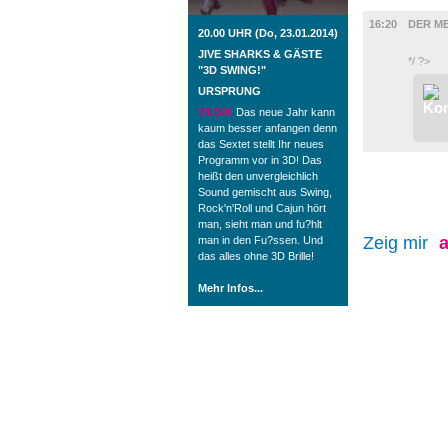
FILM
16:20
DER M
20.00 UHR (Do, 23.01.2014)
JIVE SHARKS & GÄSTE
*/ ?>
"3D SWING!"
URSPRUNG
MUSIK
Das neue Jahr kann
kaum besser anfangen denn
das Sextet stellt Ihr neues
Programm vor in 3D! Das
heißt den unvergleichlich
Sound gemischt aus Swing,
Rock'n'Roll und Cajun hört
man, sieht man und fu?hlt
Zeig mir
a
man in den Fu?ssen. Und
das alles ohne 3D Brille!
Mehr Infos...