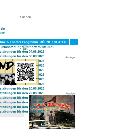
KT
BÜHNE THEATER
SPORT
GAY
Anzeige
Anzeige