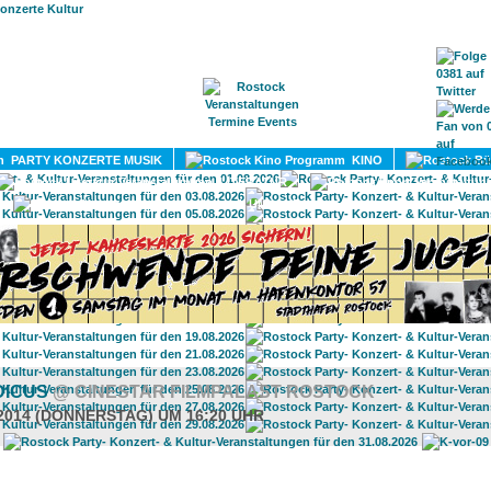
HOME
MAGAZIN
TERMINE
ADRESSEN
KONTA
PARTY KONZERTE MUSIK
KINO
LITERATUR
UMLAND
DICUS
@ CINESTAR FILMPALAST ROSTOCK
.2014 (DONNERSTAG) UM 16:20 UHR