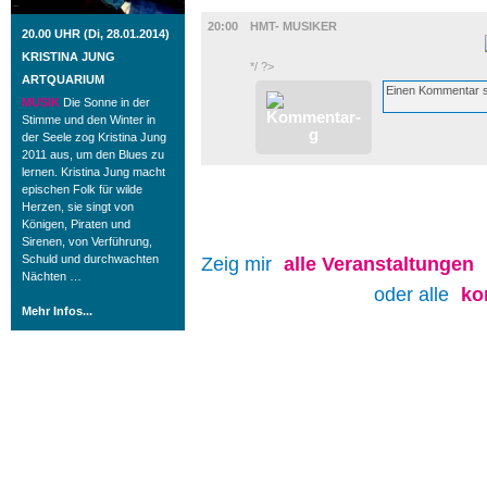
MUSIK
20:00
HMT- MUSIKER
20.00 UHR (Di, 28.01.2014)
KRISTINA JUNG
*/ ?>
ARTQUARIUM
MUSIK
Die Sonne in der
Stimme und den Winter in
der Seele zog Kristina Jung
2011 aus, um den Blues zu
lernen. Kristina Jung macht
epischen Folk für wilde
Herzen, sie singt von
Königen, Piraten und
Sirenen, von Verführung,
Schuld und durchwachten
Zeig mir
alle
Veranstaltungen
Nächten …
oder alle
ko
Mehr Infos...