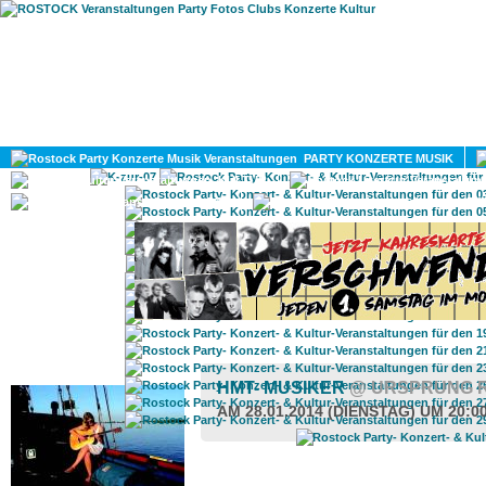
HOME
MAGAZIN
PARTY KONZERTE MUSIK
KULTUR
GAY
DIV
ROSTOCK TAGESTIPP
HMT- MUSIKER
@ URSPRUNG 
AM 28.01.2014 (DIENSTAG) UM 20:0