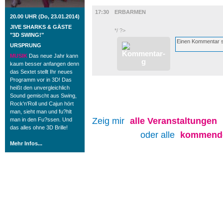
FILM
17:30
ERBARMEN
20.00 UHR (Do, 23.01.2014)
JIVE SHARKS & GÄSTE
*/ ?>
"3D SWING!"
URSPRUNG
MUSIK
Das neue Jahr kann
kaum besser anfangen denn
das Sextet stellt Ihr neues
Programm vor in 3D! Das
heißt den unvergleichlich
Sound gemischt aus Swing,
Rock'n'Roll und Cajun hört
man, sieht man und fu?hlt
Zeig mir
alle
Veranstaltungen
man in den Fu?ssen. Und
das alles ohne 3D Brille!
oder alle
kommende
Mehr Infos...