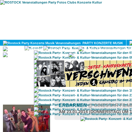
HOME
MAGAZIN
PARTY KONZERTE MUSIK
KULTUR
GAY
DIV
ROSTOCK TAGESTIPP
ERBARMEN
@ CINESTAR FIL
AM 23.01.2014 (DONNERSTAG) UM 1