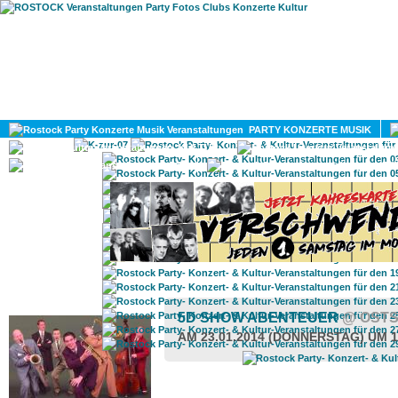
HOME
MAGAZIN
PARTY KONZERTE MUSIK
KULTUR
GAY
DIV
ROSTOCK TAGESTIPP
5D SHOW ABENTEUER
@ OST
AM 23.01.2014 (DONNERSTAG) UM 1