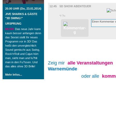
FILM
12:45
5D SHOW ABENTEUER
20.00 UHR (Do, 23.01.2014)
JIVE SHARKS & GÄSTE
*/ ?>
"3D SWING!"
URSPRUNG
MUSIK
Das neue Jahr kann
kaum besser anfangen denn
das Sextet stellt Ihr neues
Programm vor in 3D! Das
heißt den unvergleichlich
Sound gemischt aus Swing,
Rock'n'Roll und Cajun hört
man, sieht man und fu?hlt
Zeig mir
alle
Veranstaltungen
man in den Fu?ssen. Und
das alles ohne 3D Brille!
Warnemünde
Mehr Infos...
oder alle
komme