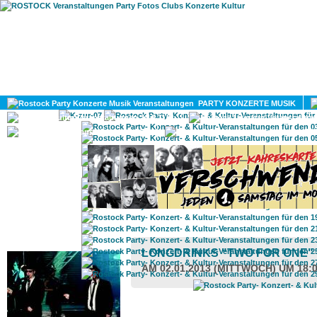
HOME
MAGAZIN
PARTY KONZERTE MUSIK
KULTUR
GAY
DIV
ROSTOCK TAGESTIPP
LONGDRINKS "TWO FOR ONE"
AM 02.01.2013 (MITTWOCH) UM 18: