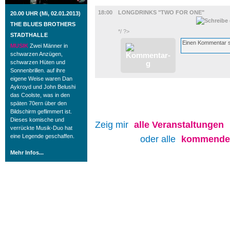
GASTRO
18:00
LONGDRINKS "TWO FOR ONE"
20.00 UHR (Mi, 02.01.2013)
THE BLUES BROTHERS
*/ ?>
STADTHALLE
MUSIK
Zwei Männer in
schwarzen Anzügen,
schwarzen Hüten und
Sonnenbrillen. auf ihre
eigene Weise waren Dan
Aykroyd und John Belushi
das Coolste, was in den
späten 70ern über den
Bildschirm geflimmert ist.
Dieses komische und
Zeig mir
alle
Veranstaltungen
verrückte Musik-Duo hat
eine Legende geschaffen.
oder alle
kommenden
Mehr Infos...