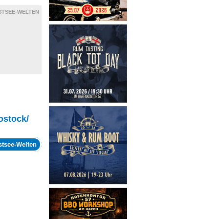
STSEE-WELTEN
ostock/
stsee-Welten