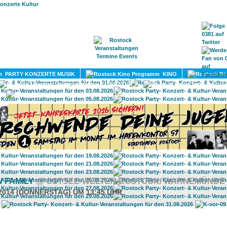
HOME
MAGAZIN
TERMINE
ADRESSEN
KONTA
PARTY KONZERTE MUSIK
KINO
LITERATUR
UMLAND
W FAMILY
@ OSTSEE-WELTEN ROSTOCK/ WARNEMÜNDE
.2014 (DONNERSTAG) UM 13:45 UHR