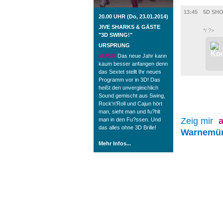
FILM
13:45
5D SHO
20.00 UHR (Do, 23.01.2014)
JIVE SHARKS & GÄSTE
*/ ?>
"3D SWING!"
URSPRUNG
MUSIK
Das neue Jahr kann
kaum besser anfangen denn
das Sextet stellt Ihr neues
Programm vor in 3D! Das
heißt den unvergleichlich
Sound gemischt aus Swing,
Rock'n'Roll und Cajun hört
man, sieht man und fu?hlt
Zeig mir
a
man in den Fu?ssen. Und
das alles ohne 3D Brille!
Warnemü
Mehr Infos...