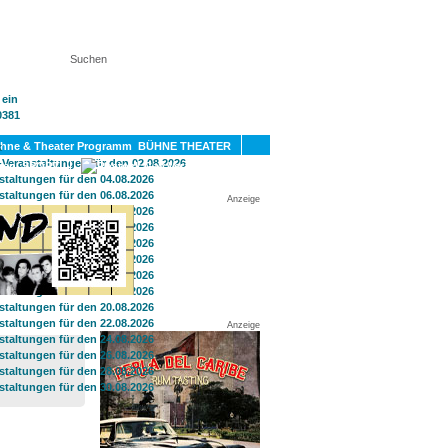
KT
BÜHNE THEATER
SPORT
GAY
Anzeige
Anzeige