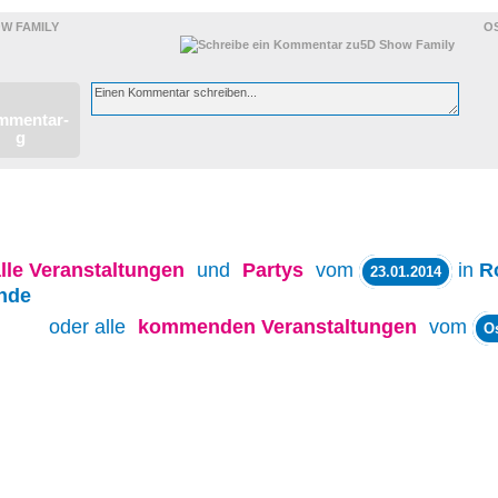
W FAMILY
O
lle
Veranstaltungen
und
Partys
vom
in
R
23.01.2014
nde
oder alle
kommenden Veranstaltungen
vom
O