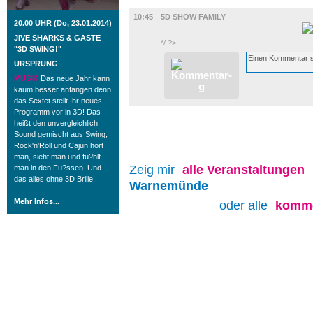
FILM
10:45
5D SHOW FAMILY
20.00 UHR (Do, 23.01.2014)
JIVE SHARKS & GÄSTE
*/ ?>
"3D SWING!"
URSPRUNG
MUSIK
Das neue Jahr kann
kaum besser anfangen denn
das Sextet stellt Ihr neues
Programm vor in 3D! Das
heißt den unvergleichlich
Sound gemischt aus Swing,
Rock'n'Roll und Cajun hört
man, sieht man und fu?hlt
Zeig mir
alle
Veranstaltungen
man in den Fu?ssen. Und
das alles ohne 3D Brille!
Warnemünde
Mehr Infos...
oder alle
komme