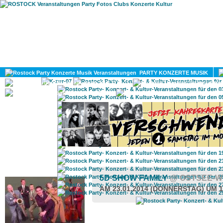
HOME
MAGAZIN
PARTY KONZERTE MUSIK
KULTUR
GAY
DIV
ROSTOCK TAGESTIPP
5D SHOW FAMILY
@ OSTSEE-W
AM 23.01.2014 (DONNERSTAG) UM 1