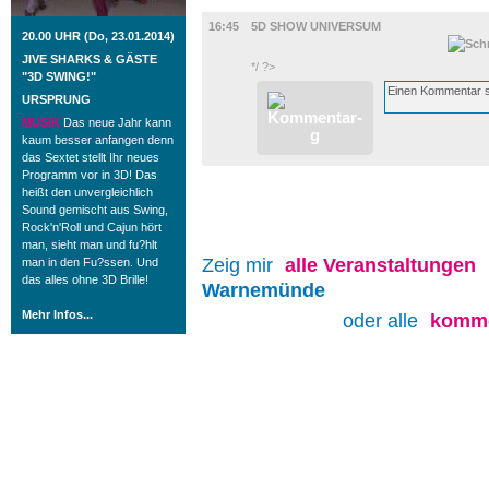
FILM
16:45
5D SHOW UNIVERSUM
20.00 UHR (Do, 23.01.2014)
JIVE SHARKS & GÄSTE
*/ ?>
"3D SWING!"
URSPRUNG
MUSIK
Das neue Jahr kann
kaum besser anfangen denn
das Sextet stellt Ihr neues
Programm vor in 3D! Das
heißt den unvergleichlich
Sound gemischt aus Swing,
Rock'n'Roll und Cajun hört
man, sieht man und fu?hlt
Zeig mir
alle
Veranstaltungen
man in den Fu?ssen. Und
das alles ohne 3D Brille!
Warnemünde
Mehr Infos...
oder alle
komme