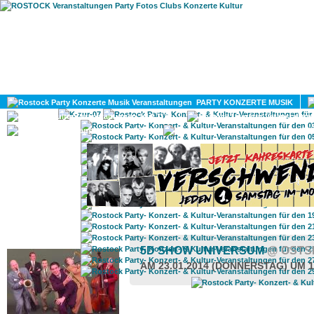
HOME
MAGAZIN
PARTY KONZERTE MUSIK
KULTUR
GAY
DIV
ROSTOCK TAGESTIPP
5D SHOW UNIVERSUM
@ OSTS
AM 23.01.2014 (DONNERSTAG) UM 1