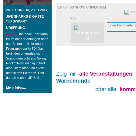
FILM
19:45
5D SHOW UNIVERSUM
20.00 UHR (Do, 23.01.2014)
JIVE SHARKS & GÄSTE
*/ ?>
"3D SWING!"
URSPRUNG
MUSIK
Das neue Jahr kann
kaum besser anfangen denn
das Sextet stellt Ihr neues
Programm vor in 3D! Das
heißt den unvergleichlich
Sound gemischt aus Swing,
Rock'n'Roll und Cajun hört
man, sieht man und fu?hlt
Zeig mir
alle
Veranstaltungen
man in den Fu?ssen. Und
das alles ohne 3D Brille!
Warnemünde
Mehr Infos...
oder alle
komme