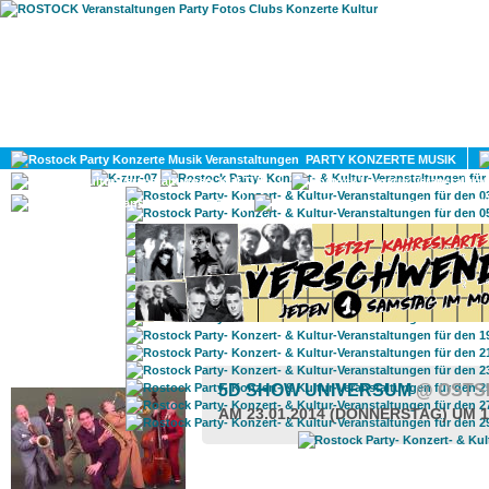
HOME
MAGAZIN
PARTY KONZERTE MUSIK
KULTUR
GAY
DIV
ROSTOCK TAGESTIPP
5D SHOW UNIVERSUM
@ OSTS
AM 23.01.2014 (DONNERSTAG) UM 1