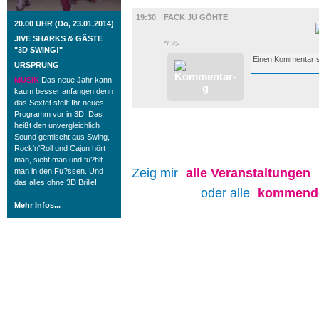
FILM
19:30
FACK JU GÖHTE
20.00 UHR (Do, 23.01.2014)
JIVE SHARKS & GÄSTE
*/ ?>
"3D SWING!"
URSPRUNG
MUSIK
Das neue Jahr kann
kaum besser anfangen denn
das Sextet stellt Ihr neues
Programm vor in 3D! Das
heißt den unvergleichlich
Sound gemischt aus Swing,
Rock'n'Roll und Cajun hört
man, sieht man und fu?hlt
Zeig mir
alle
Veranstaltungen
man in den Fu?ssen. Und
das alles ohne 3D Brille!
oder alle
kommende
Mehr Infos...