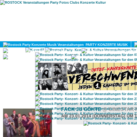
HOME
MAGAZIN
PARTY KONZERTE MUSIK
KULTUR
GAY
DIV
ROSTOCK TAGESTIPP
FACK JU GÖHTE
@ CINESTAR 
AM 23.01.2014 (DONNERSTAG) UM 1