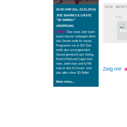
FILM
14:30
NICHT 
20.00 UHR (Do, 23.01.2014)
JIVE SHARKS & GÄSTE
*/ ?>
"3D SWING!"
URSPRUNG
MUSIK
Das neue Jahr kann
kaum besser anfangen denn
das Sextet stellt Ihr neues
Programm vor in 3D! Das
heißt den unvergleichlich
Sound gemischt aus Swing,
Rock'n'Roll und Cajun hört
man, sieht man und fu?hlt
Zeig mir
a
man in den Fu?ssen. Und
das alles ohne 3D Brille!
Mehr Infos...