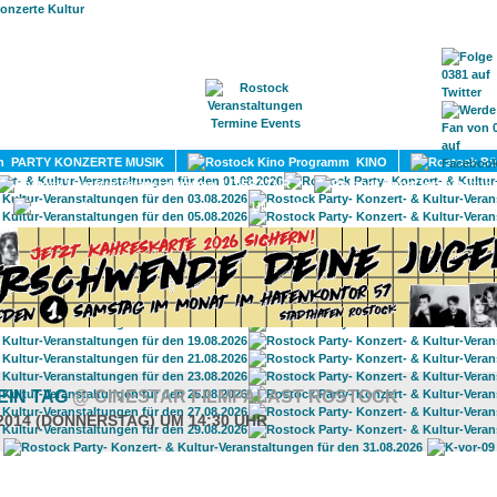
HOME
MAGAZIN
TERMINE
ADRESSEN
KONTA
PARTY KONZERTE MUSIK
KINO
LITERATUR
UMLAND
EIN TAG
@ CINESTAR FILMPALAST ROSTOCK
.2014 (DONNERSTAG) UM 14:30 UHR