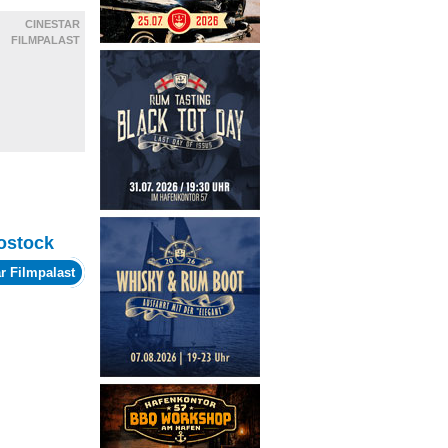
CINESTAR
FILMPALAST
ostock
r Filmpalast