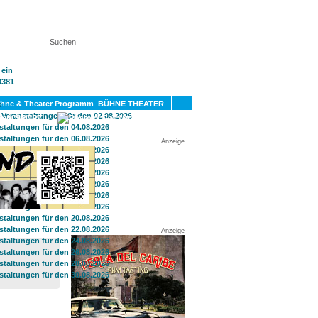
KT
BÜHNE THEATER
SPORT
GAY
Anzeige
Anzeige