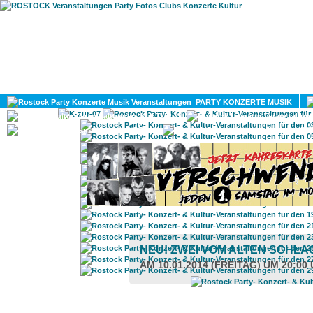
HOME
MAGAZIN
PARTY KONZERTE MUSIK
KULTUR
GAY
DIV
NEU! ZWEI VOM ALTEN SCHL
AM 10.01.2014 (FREITAG) UM 20:00