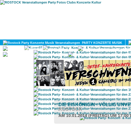
HOME
MAGAZIN
PARTY KONZERTE MUSIK
KULTUR
GAY
DIV
DIE EISKÖNIGIN - VÖLLIG UN
ROSTOCK
AM 10.01.2014 (FREITAG) UM 17:00