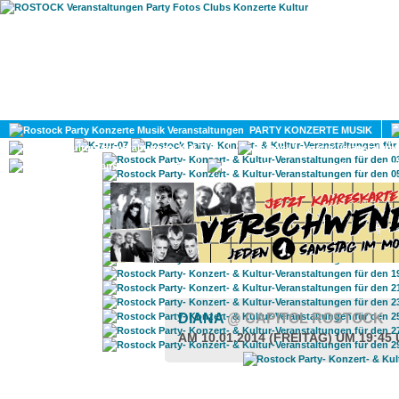
HOME
MAGAZIN
PARTY KONZERTE MUSIK
KULTUR
GAY
DIV
DIANA
@ CAPITOL ROSTOCK
AM 10.01.2014 (FREITAG) UM 19:45