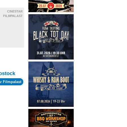
CINESTAR
FILMPALAST
ostock
r Filmpalast