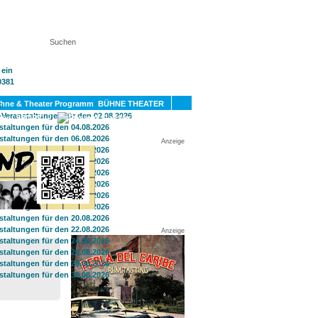
KT
BÜHNE THEATER
SPORT
GAY
Anzeige
Anzeige