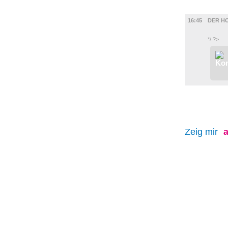
FILM
16:45
DER HO
*/ ?>
Zeig mir
a