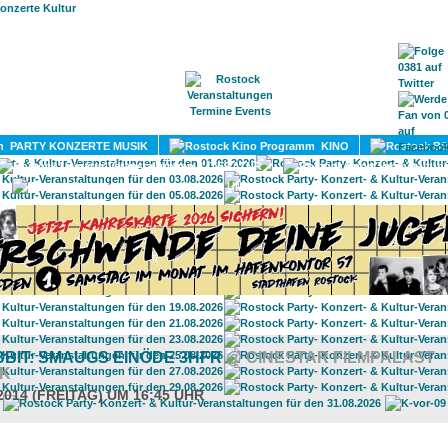
HOME
MAGAZIN
TERMINE
ADRESSEN
KONTA
PARTY KONZERTE MUSIK
KINO
LITERATUR
UMLAND
BIT: SMAUGS EINÖDE 3HFR
@ CINESTAR FILMPALAST
K
2014 (FREITAG) UM 16:45 UHR