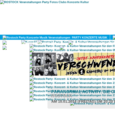
HOME
MAGAZIN
PARTY KONZERTE MUSIK
KULTUR
GAY
DIV
PARANORMAL ACTIVITY: DIE 
ROSTOCK
AM 10.01.2014 (FREITAG) UM 20:20