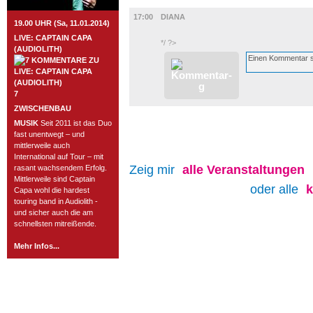
FILM
17:00
DIANA
19.00 UHR (Sa, 11.01.2014)
LIVE: CAPTAIN CAPA
*/ ?>
(AUDIOLITH)
7
ZWISCHENBAU
MUSIK
Seit 2011 ist das Duo
fast unentwegt – und
mittlerweile auch
International auf Tour – mit
Zeig mir
alle
Veranstaltungen
rasant wachsendem Erfolg.
Mittlerweile sind Captain
oder alle
Capa wohl die hardest
touring band in Audiolith -
und sicher auch die am
schnellsten mitreißende.
Mehr Infos...