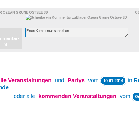
R OZEAN GRÜNE OSTSEE 3D
O
lle
Veranstaltungen
und
Partys
vom
in
R
10.01.2014
nde
oder alle
kommenden Veranstaltungen
vom
O