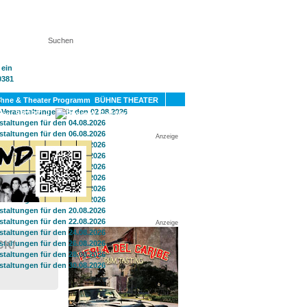
KT
BÜHNE THEATER
SPORT
GAY
Anzeige
Anzeige
CK/