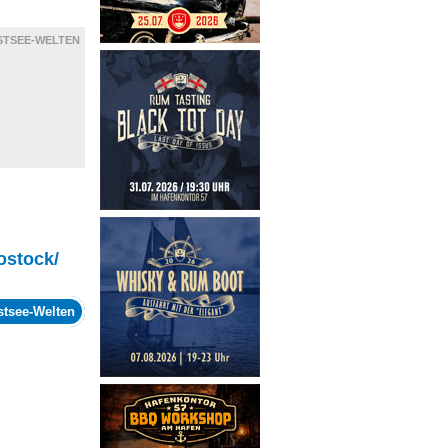
STSEE-WELTEN
ostock/
stsee-Welten