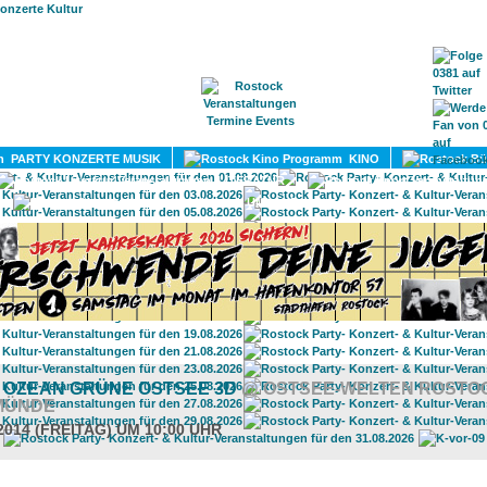
HOME
MAGAZIN
TERMINE
ADRESSEN
KONTA
PARTY KONZERTE MUSIK
KINO
LITERATUR
UMLAND
 OZEAN GRÜNE OSTSEE 3D
@ OSTSEE-WELTEN ROSTO
MÜNDE
2014 (FREITAG) UM 10:00 UHR