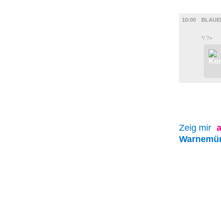
FILM
10:00
BLAUE
*/ ?>
Zeig mir
a
Warnemü