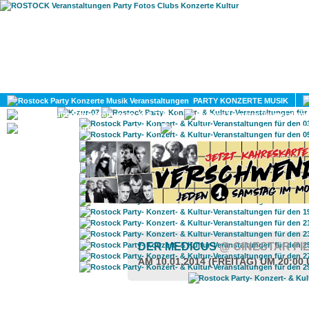
HOME
MAGAZIN
PARTY KONZERTE MUSIK
KULTUR
GAY
DIV
DER MEDICUS
@ CINESTAR F
AM 10.01.2014 (FREITAG) UM 20:00