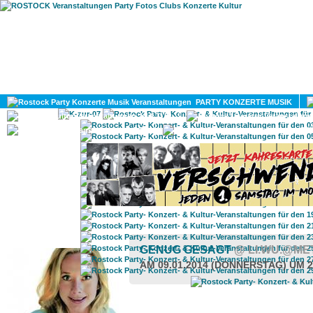
HOME
MAGAZIN
PARTY KONZERTE MUSIK
KULTUR
GAY
DIV
ROSTOCK TAGESTIPP
GENUG GESAGT
@ LI.WU.@M
AM 09.01.2014 (DONNERSTAG) UM 2