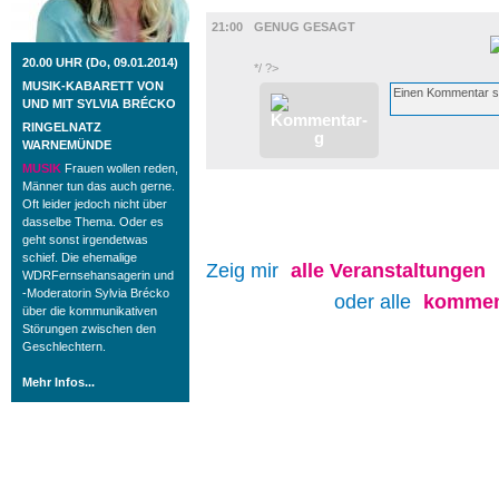
FILM
21:00
GENUG GESAGT
20.00 UHR (Do, 09.01.2014)
*/ ?>
MUSIK-KABARETT VON
UND MIT SYLVIA BRÉCKO
RINGELNATZ
WARNEMÜNDE
MUSIK
Frauen wollen reden,
Männer tun das auch gerne.
Oft leider jedoch nicht über
dasselbe Thema. Oder es
geht sonst irgendetwas
schief. Die ehemalige
Zeig mir
alle
Veranstaltungen
WDRFernsehansagerin und
-Moderatorin Sylvia Brécko
oder alle
kommen
über die kommunikativen
Störungen zwischen den
Geschlechtern.
Mehr Infos...