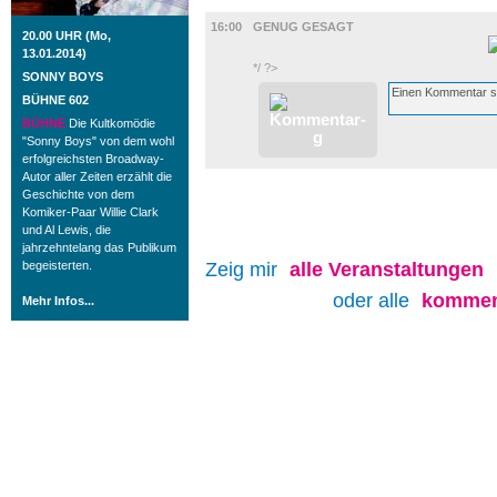
FILM
16:00
GENUG GESAGT
20.00 UHR (Mo,
13.01.2014)
*/ ?>
SONNY BOYS
BÜHNE 602
BÜHNE
Die Kultkomödie
"Sonny Boys" von dem wohl
erfolgreichsten Broadway-
Autor aller Zeiten erzählt die
Geschichte von dem
Komiker-Paar Willie Clark
und Al Lewis, die
jahrzehntelang das Publikum
begeisterten.
Zeig mir
alle
Veranstaltungen
oder alle
kommen
Mehr Infos...