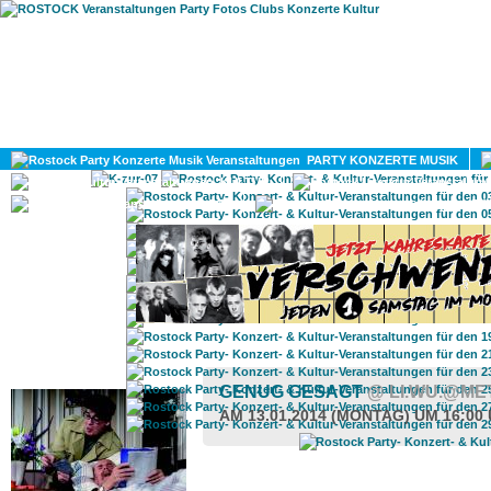
HOME
MAGAZIN
PARTY KONZERTE MUSIK
KULTUR
GAY
DIV
ROSTOCK TAGESTIPP
GENUG GESAGT
@ LI.WU.@M
AM 13.01.2014 (MONTAG) UM 16:00