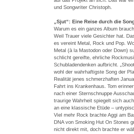
auf das Projekt an sich. Das war ein
und Songwriter Christoph.
„Sjut“: Eine Reise durch die Son
Warum es ein ganzes Album braucht
Weil Trauer viele Gesichter hat. D
es vereint Metal, Rock und Pop. Wo
Metal (à la Mastodon oder Down) suc
schlicht gereifte, ehrliche Rockmus
Schubladendenken aufbricht. „Shooti
wohl der wahrhaftigste Song der Pla
Realität jenes schmerzhaften Janua
Fahrt ins Krankenhaus. Tom erinner
nach einer Sternschnuppe Ausschau
traurige Wahrheit spiegelt sich auch
an eine klassische Etüde – untypis
Viel mehr Rock brachte Aggi am Bas
DNA von Smoking Hut On Stones gru
nicht direkt mit, doch brachte er w