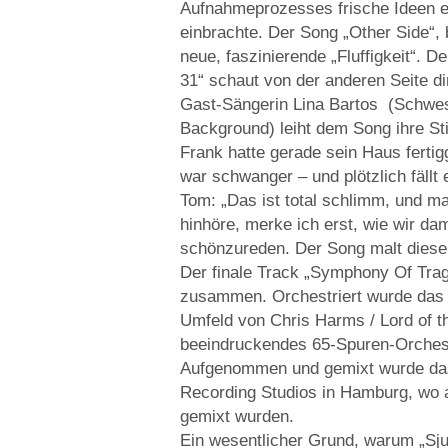
Aufnahmeprozesses frische Ideen e
einbrachte. Der Song „Other Side“,
neue, faszinierende „Fluffigkeit“. 
31“ schaut von der anderen Seite di
Gast-Sängerin Lina Bartos (Schwes
Background) leiht dem Song ihre St
Frank hatte gerade sein Haus fertigg
war schwanger – und plötzlich fällt 
Tom: „Das ist total schlimm, und m
hinhöre, merke ich erst, wie wir da
schönzureden. Der Song malt diese 
Der finale Track „Symphony Of Tra
zusammen. Orchestriert wurde das
Umfeld von Chris Harms / Lord of th
beeindruckendes 65-Spuren-Orcheste
Aufgenommen und gemixt wurde da
Recording Studios in Hamburg, wo a
gemixt wurden.
Ein wesentlicher Grund, warum „Sjut