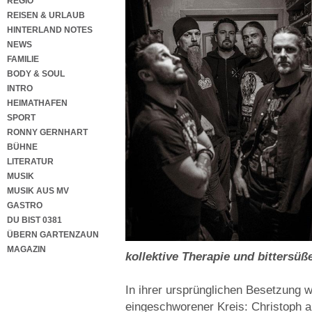
REGIO
REISEN & URLAUB
HINTERLAND NOTES
NEWS
FAMILIE
BODY & SOUL
INTRO
HEIMATHAFEN
SPORT
RONNY GERNHART
BÜHNE
LITERATUR
MUSIK
MUSIK AUS MV
GASTRO
DU BIST 0381
ÜBERN GARTENZAUN
MAGAZIN
kollektive Therapie und bittersüße
In ihrer ursprünglichen Besetzung
eingeschworener Kreis: Christoph a