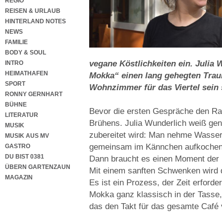
REGIO
REISEN & URLAUB
HINTERLAND NOTES
NEWS
FAMILIE
BODY & SOUL
vegane Köstlichkeiten ein. Julia 
INTRO
HEIMATHAFEN
Mokka“ einen lang gehegten Traum
SPORT
Wohnzimmer für das Viertel sein s
RONNY GERNHART
BÜHNE
Bevor die ersten Gespräche den Rau
LITERATUR
Brühens. Julia Wunderlich weiß ge
MUSIK
zubereitet wird: Man nehme Wasser
MUSIK AUS MV
gemeinsam im Kännchen aufkochen, b
GASTRO
DU BIST 0381
Dann braucht es einen Moment der 
ÜBERN GARTENZAUN
Mit einem sanften Schwenken wird 
MAGAZIN
Es ist ein Prozess, der Zeit erforder
Mokka ganz klassisch in der Tasse,
das den Takt für das gesamte Café