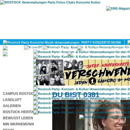
HOME
MAGAZIN
PARTY KONZERTE MUSIK
KULTUR
GAY
DIV
DU BIST 0381
CAMPUS ROSTOCK
LANDLUFT
GALERIEN
ROSTOCK HERITAGE
BEWUSST LEBEN
MIN WARNEMÜNN