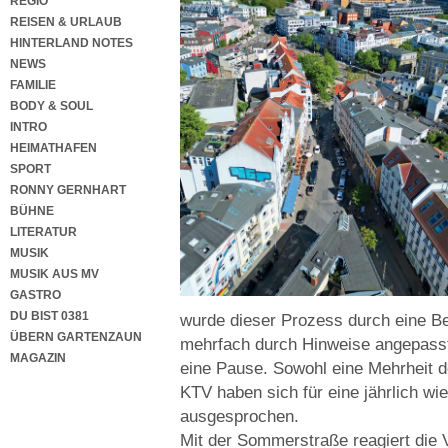
REGIO
REISEN & URLAUB
HINTERLAND NOTES
NEWS
FAMILIE
BODY & SOUL
INTRO
HEIMATHAFEN
SPORT
RONNY GERNHART
BÜHNE
LITERATUR
MUSIK
MUSIK AUS MV
GASTRO
DU BIST 0381
wurde dieser Prozess durch eine Bet
ÜBERN GARTENZAUN
mehrfach durch Hinweise angepasst
MAGAZIN
eine Pause. Sowohl eine Mehrheit d
KTV haben sich für eine jährlich 
ausgesprochen.
Mit der Sommerstraße reagiert die 