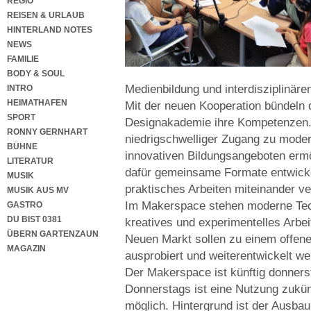
REGIO
REISEN & URLAUB
HINTERLAND NOTES
NEWS
FAMILIE
BODY & SOUL
Medienbildung und interdisziplinäre
INTRO
HEIMATHAFEN
Mit der neuen Kooperation bündeln d
SPORT
Designakademie ihre Kompetenzen. 
RONNY GERNHART
niedrigschwelliger Zugang zu moder
BÜHNE
innovativen Bildungsangeboten ermö
LITERATUR
dafür gemeinsame Formate entwickel
MUSIK
praktisches Arbeiten miteinander ve
MUSIK AUS MV
Im Makerspace stehen moderne Tech
GASTRO
DU BIST 0381
kreatives und experimentelles Arb
ÜBERN GARTENZAUN
Neuen Markt sollen zu einem offene
MAGAZIN
ausprobiert und weiterentwickelt w
Der Makerspace ist künftig donnerst
Donnerstags ist eine Nutzung zukün
möglich. Hintergrund ist der Ausba