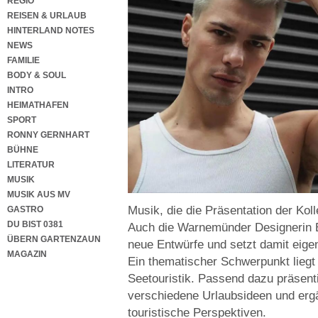
REGIO
REISEN & URLAUB
HINTERLAND NOTES
NEWS
FAMILIE
BODY & SOUL
INTRO
HEIMATHAFEN
SPORT
RONNY GERNHART
BÜHNE
LITERATUR
MUSIK
MUSIK AUS MV
Musik, die die Präsentation der Koll
GASTRO
DU BIST 0381
Auch die Warnemünder Designerin B
ÜBERN GARTENZAUN
neue Entwürfe und setzt damit eige
MAGAZIN
Ein thematischer Schwerpunkt liegt
Seetouristik. Passend dazu präsent
verschiedene Urlaubsideen und e
touristische Perspektiven.