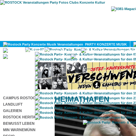
HOME
MAGAZIN
PARTY KONZERTE MUSIK
KULTUR
GAY
DIV
HEIMATHAFEN
CAMPUS ROSTOCK
LANDLUFT
GALERIEN
ROSTOCK HERITAGE
BEWUSST LEBEN
MIN WARNEMÜNN