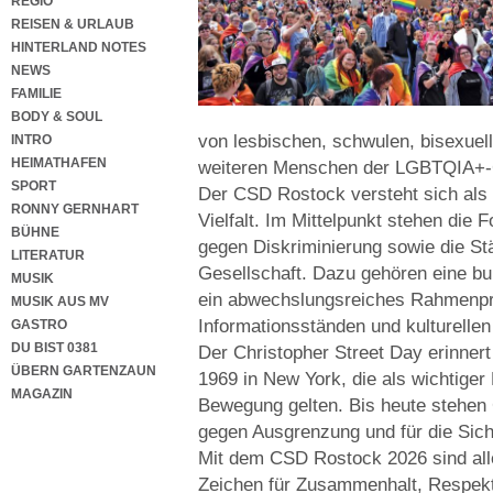
REGIO
REISEN & URLAUB
HINTERLAND NOTES
NEWS
FAMILIE
BODY & SOUL
von lesbischen, schwulen, bisexuell
INTRO
HEIMATHAFEN
weiteren Menschen der LGBTQIA+
SPORT
Der CSD Rostock versteht sich als 
RONNY GERNHART
Vielfalt. Im Mittelpunkt stehen die
BÜHNE
gegen Diskriminierung sowie die St
LITERATUR
Gesellschaft. Dazu gehören eine b
MUSIK
ein abwechslungsreiches Rahmenpr
MUSIK AUS MV
Informationsständen und kulturelle
GASTRO
DU BIST 0381
Der Christopher Street Day erinnert
ÜBERN GARTENZAUN
1969 in New York, die als wichtiger
MAGAZIN
Bewegung gelten. Bis heute stehen 
gegen Ausgrenzung und für die Sic
Mit dem CSD Rostock 2026 sind al
Zeichen für Zusammenhalt, Respek