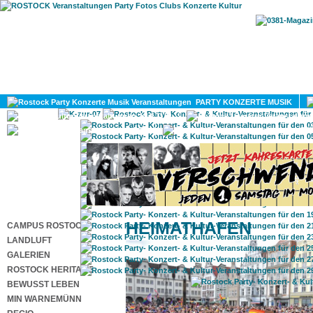
HOME
MAGAZIN
PARTY KONZERTE MUSIK
KULTUR
GAY
DIV
HEIMATHAFEN
CAMPUS ROSTOCK
LANDLUFT
GALERIEN
ROSTOCK HERITAGE
BEWUSST LEBEN
MIN WARNEMÜNN