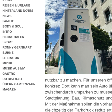
REGIO
REISEN & URLAUB
HINTERLAND NOTES
NEWS
FAMILIE
BODY & SOUL
INTRO
HEIMATHAFEN
SPORT
RONNY GERNHART
BÜHNE
LITERATUR
MUSIK
MUSIK AUS MV
GASTRO
DU BIST 0381
nutzbar zu machen. Für unseren öffe
ÜBERN GARTENZAUN
konkret: Dort kann man sein Auto ü
MAGAZIN
zwischendurch umparken zu müssen“
Stadtplanung, Bau, Klimaschutz und 
Mit der Maßnahme sollen die vorha
gleichzeitig der Parkdruck reduzier