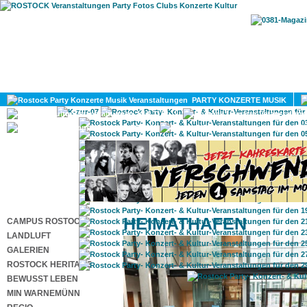
HOME
MAGAZIN
PARTY KONZERTE MUSIK
KULTUR
GAY
DIV
HEIMATHAFEN
CAMPUS ROSTOCK
LANDLUFT
GALERIEN
ROSTOCK HERITAGE
BEWUSST LEBEN
MIN WARNEMÜNN