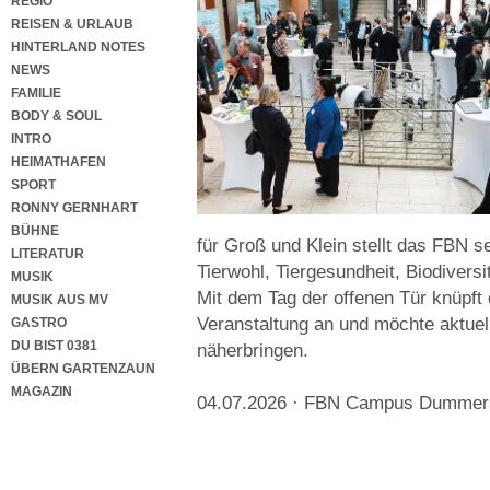
REGIO
REISEN & URLAUB
HINTERLAND NOTES
NEWS
FAMILIE
BODY & SOUL
INTRO
HEIMATHAFEN
SPORT
RONNY GERNHART
BÜHNE
für Groß und Klein stellt das FBN s
LITERATUR
Tierwohl, Tiergesundheit, Biodivers
MUSIK
Mit dem Tag der offenen Tür knüpft d
MUSIK AUS MV
Veranstaltung an und möchte aktuell
GASTRO
DU BIST 0381
näherbringen.
ÜBERN GARTENZAUN
MAGAZIN
04.07.2026 · FBN Campus Dummers