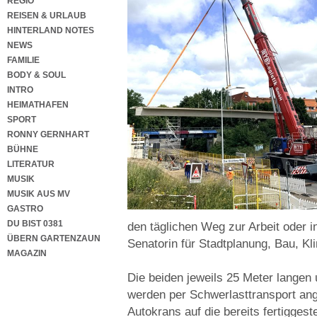
REGIO
REISEN & URLAUB
HINTERLAND NOTES
NEWS
FAMILIE
BODY & SOUL
INTRO
HEIMATHAFEN
SPORT
RONNY GERNHART
BÜHNE
LITERATUR
MUSIK
MUSIK AUS MV
GASTRO
DU BIST 0381
den täglichen Weg zur Arbeit oder in
ÜBERN GARTENZAUN
Senatorin für Stadtplanung, Bau, Kl
MAGAZIN
Die beiden jeweils 25 Meter langen
werden per Schwerlasttransport ange
Autokrans auf die bereits fertigges