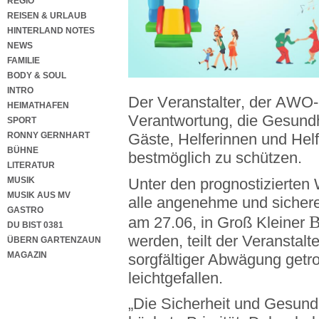
REGIO
REISEN & URLAUB
HINTERLAND NOTES
NEWS
FAMILIE
BODY & SOUL
INTRO
Der Veranstalter, der AWO-S
HEIMATHAFEN
Verantwortung, die Gesund
SPORT
RONNY GERNHART
Gäste, Helferinnen und Helf
BÜHNE
bestmöglich zu schützen.
LITERATUR
Unter den prognostizierten
MUSIK
MUSIK AUS MV
alle angenehme und sichere
GASTRO
B
am 27.06, in Groß Kleiner
DU BIST 0381
werden, teilt der Veranstalt
ÜBERN GARTENZAUN
MAGAZIN
sorgfältiger Abwägung getr
leichtgefallen.
„Die Sicherheit und Gesundh