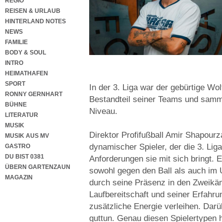
REGIO
REISEN & URLAUB
HINTERLAND NOTES
NEWS
FAMILIE
BODY & SOUL
INTRO
HEIMATHAFEN
SPORT
In der 3. Liga war der gebürtige Wo
RONNY GERNHART
Bestandteil seiner Teams und samme
BÜHNE
Niveau.
LITERATUR
MUSIK
Direktor Profifußball Amir Shapourza
MUSIK AUS MV
dynamischer Spieler, der die 3. Li
GASTRO
DU BIST 0381
Anforderungen sie mit sich bringt. Er
ÜBERN GARTENZAUN
sowohl gegen den Ball als auch im 
MAGAZIN
durch seine Präsenz in den Zweikä
Laufbereitschaft und seiner Erfahru
zusätzliche Energie verleihen. Darü
guttun. Genau diesen Spielertypen h