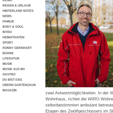
REGIO
REISEN & URLAUB
HINTERLAND NOTES
NEWS
FAMILIE
BODY & SOUL
INTRO
HEIMATHAFEN
SPORT
RONNY GERNHART
BÜHNE
LITERATUR
MUSIK
MUSIK AUS MV
GASTRO
DU BIST 0381
ÜBERN GARTENZAUN
MAGAZIN
zwei Antwortmöglichkeiten. In der 
Wohnhaus, richtet die WIRO Wohnen
selbstbestimmten ambulant betreut
Etagen des Zwölfgeschossers im Stad