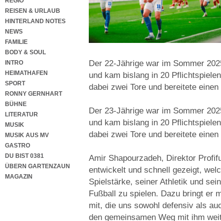
REGIO
REISEN & URLAUB
HINTERLAND NOTES
NEWS
FAMILIE
BODY & SOUL
Der 22-Jährige war im Sommer 202
INTRO
HEIMATHAFEN
und kam bislang in 20 Pflichtspiele
SPORT
dabei zwei Tore und bereitete einen 
RONNY GERNHART
BÜHNE
Der 23-Jährige war im Sommer 202
LITERATUR
und kam bislang in 20 Pflichtspiele
MUSIK
dabei zwei Tore und bereitete einen 
MUSIK AUS MV
GASTRO
DU BIST 0381
Amir Shapourzadeh, Direktor Profifu
ÜBERN GARTENZAUN
entwickelt und schnell gezeigt, welc
MAGAZIN
Spielstärke, seiner Athletik und sei
Fußball zu spielen. Dazu bringt er 
mit, die uns sowohl defensiv als auc
den gemeinsamen Weg mit ihm weit