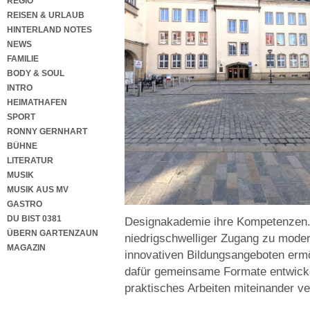
REGIO
REISEN & URLAUB
HINTERLAND NOTES
NEWS
FAMILIE
BODY & SOUL
INTRO
HEIMATHAFEN
SPORT
RONNY GERNHART
BÜHNE
LITERATUR
MUSIK
MUSIK AUS MV
GASTRO
DU BIST 0381
Designakademie ihre Kompetenzen. 
ÜBERN GARTENZAUN
niedrigschwelliger Zugang zu moder
MAGAZIN
innovativen Bildungsangeboten ermö
dafür gemeinsame Formate entwickel
praktisches Arbeiten miteinander ve