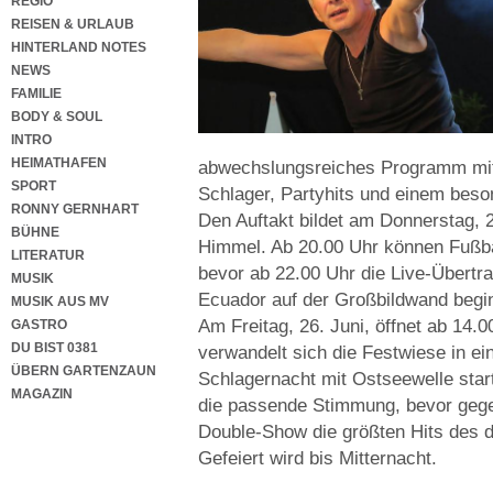
REGIO
REISEN & URLAUB
HINTERLAND NOTES
NEWS
FAMILIE
BODY & SOUL
INTRO
HEIMATHAFEN
abwechslungsreiches Programm mit 
SPORT
Schlager, Partyhits und einem beso
RONNY GERNHART
Den Auftakt bildet am Donnerstag, 2
BÜHNE
Himmel. Ab 20.00 Uhr können Fußb
LITERATUR
bevor ab 22.00 Uhr die Live-Übert
MUSIK
Ecuador auf der Großbildwand begin
MUSIK AUS MV
Am Freitag, 26. Juni, öffnet ab 14.
GASTRO
DU BIST 0381
verwandelt sich die Festwiese in ei
ÜBERN GARTENZAUN
Schlagernacht mit Ostseewelle start
MAGAZIN
die passende Stimmung, bevor gege
Double-Show die größten Hits des d
Gefeiert wird bis Mitternacht.