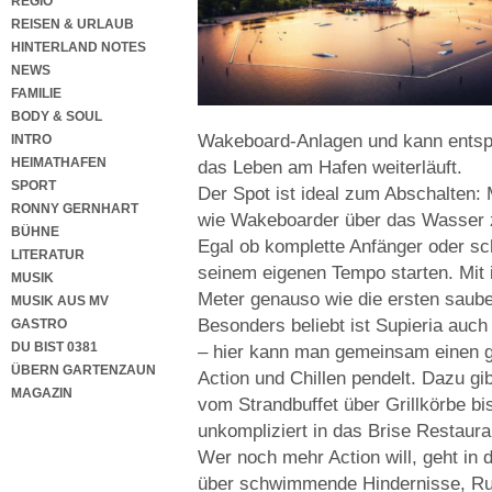
REGIO
REISEN & URLAUB
HINTERLAND NOTES
NEWS
FAMILIE
BODY & SOUL
Wakeboard-Anlagen und kann entspa
INTRO
HEIMATHAFEN
das Leben am Hafen weiterläuft.
SPORT
Der Spot ist ideal zum Abschalten:
RONNY GERNHART
wie Wakeboarder über das Wasser zi
BÜHNE
Egal ob komplette Anfänger oder sc
LITERATUR
seinem eigenen Tempo starten. Mit 
MUSIK
Meter genauso wie die ersten saub
MUSIK AUS MV
Besonders beliebt ist Supieria auc
GASTRO
DU BIST 0381
– hier kann man gemeinsam einen g
ÜBERN GARTENZAUN
Action und Chillen pendelt. Dazu gi
MAGAZIN
vom Strandbuffet über Grillkörbe b
unkompliziert in das Brise Restaur
Wer noch mehr Action will, geht in
über schwimmende Hindernisse, Rut