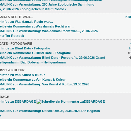
AMALS RECHT WAR…
KR
DATE - FOTOGRAFIE
(
H
UNST & KULTUR
DAGE
R (1)