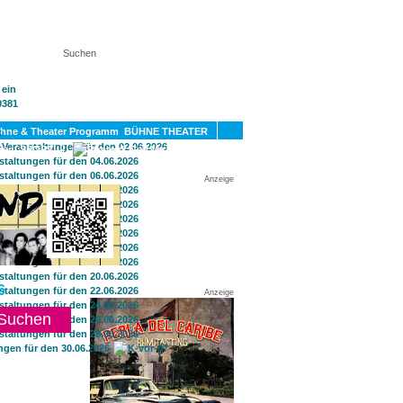
KT
BÜHNE THEATER
SPORT
GAY
Anzeige
6
Anzeige