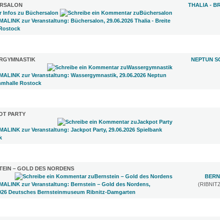
RSALON
THALIA - B
)
RGYMNASTIK
NEPTUN S
 (1)
OT PARTY
1)
TEIN – GOLD DES NORDENS
BERN
(RIBNI
3)