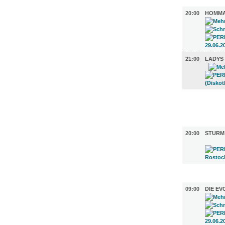
MUSIK (2)
20:00
HOMMA
21:00
LADYS
FILM (26)
BÜHNE (1
20:00
STURM
AUSSTEL
09:00
DIE EV