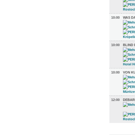
10:00
WAS D
10:00
BLIND 
10:00
VON K
12:00
DEBAR
LITERATU