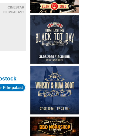
CINESTAR
FILMPALAST
ostock
r Filmpalast