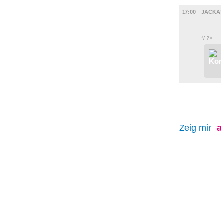
FILM
17:00
JACKA
*/ ?>
Zeig mir
a