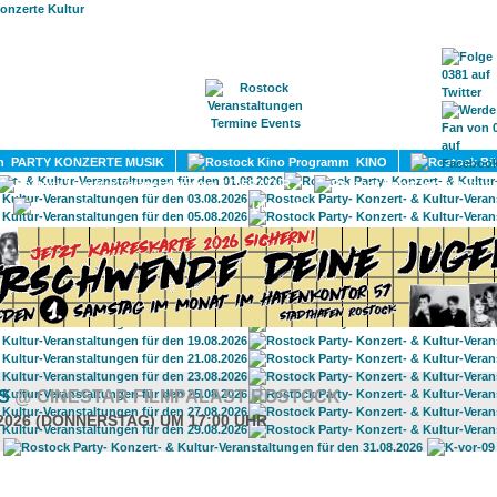
HOME
MAGAZIN
TERMINE
ADRESSEN
KONTA
PARTY KONZERTE MUSIK
KINO
LITERATUR
UMLAND
SS
@ CINESTAR FILMPALAST ROSTOCK
.2026 (DONNERSTAG) UM 17:00 UHR