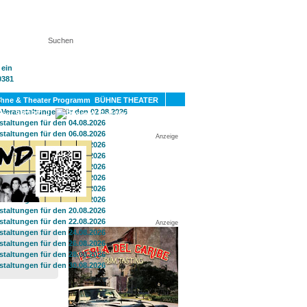
KT
BÜHNE THEATER
SPORT
GAY
Anzeige
Anzeige