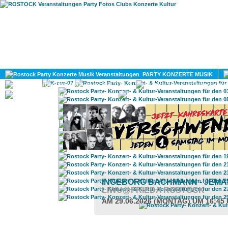
HOME
MAGAZIN
PARTY KONZERTE MUSIK
KULTUR
GAY
DIV
INGEBORG BACHMANN - JEMA
LIWU@FRIEDA ROSTOCK
AM 29.06.2026 (MONTAG) UM 16:45