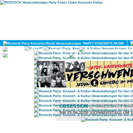
HOME
MAGAZIN
PARTY KONZERTE MUSIK
KULTUR
GAY
DIV
OBSESSION
@ CINESTAR FIL
AM 25.06.2026 (DONNERSTAG) UM 1