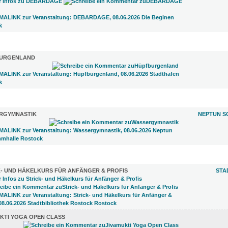
 ELTERN (1)
URGENLAND
)
RGYMNASTIK
NEPTUN S
 (2)
K- UND HÄKELKURS FÜR ANFÄNGER & PROFIS
STA
UKTI YOGA OPEN CLASS