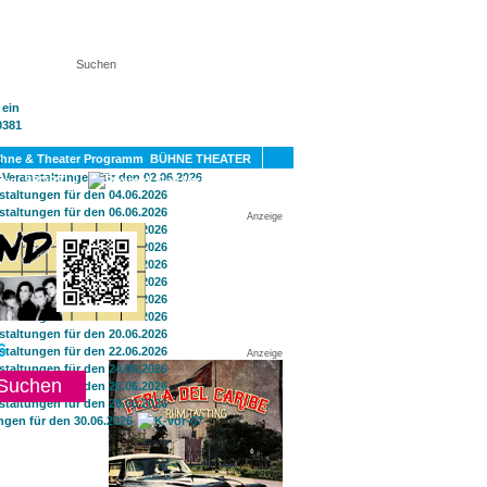
KT
BÜHNE THEATER
SPORT
GAY
Anzeige
6
Anzeige