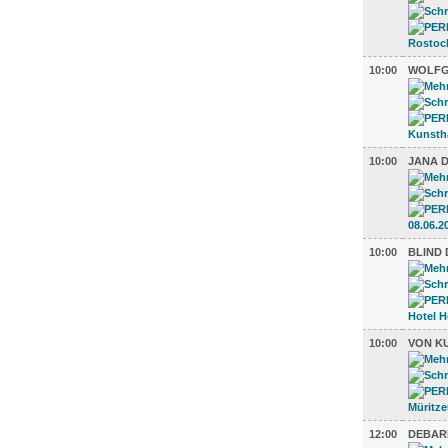
10:00
WOLFG
10:00
JANA 
10:00
BLIND 
10:00
VON K
12:00
DEBAR