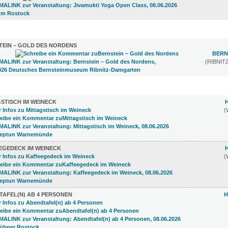
1)
TEIN – GOLD DES NORDENS
BERN
(RIBNI
3)
STISCH IM WEINECK
(
EGEDECK IM WEINECK
(
TAFEL(N) AB 4 PERSONEN
H