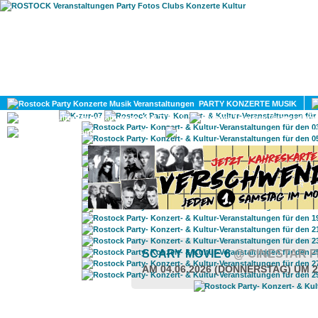
HOME
MAGAZIN
PARTY KONZERTE MUSIK
KULTUR
GAY
DIV
SCARY MOVIE 6
@ CINESTAR 
AM 04.06.2026 (DONNERSTAG) UM 2