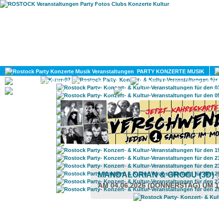
HOME
MAGAZIN
PARTY KONZERTE MUSIK
KULTUR
GAY
DIV
MANDALORIAN & GROGU (3D)
AM 04.06.2026 (DONNERSTAG) UM 1