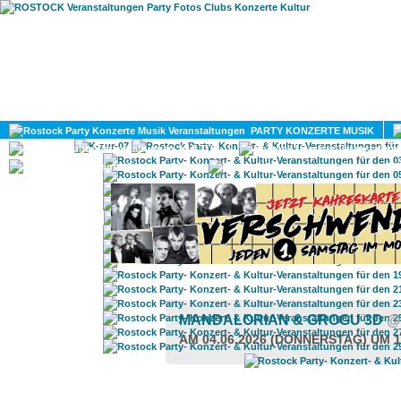
HOME
MAGAZIN
PARTY KONZERTE MUSIK
KULTUR
GAY
DIV
MANDALORIAN & GROGU 3D
@
AM 04.06.2026 (DONNERSTAG) UM 1