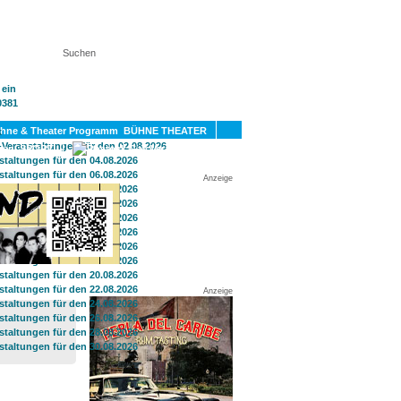
KT
BÜHNE THEATER
SPORT
GAY
Anzeige
Anzeige