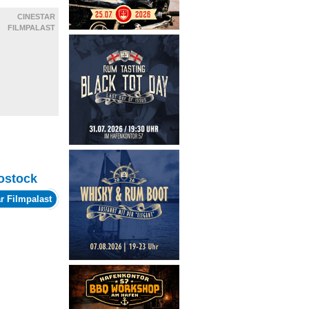
CINESTAR
FILMPALAST
ostock
r Filmpalast