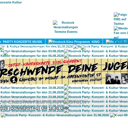
HOME
MAGAZIN
TERMINE
ADRESSEN
KONTA
PARTY KONZERTE MUSIK
KINO
LITERATUR
UMLAND
L
@ CINESTAR FILMPALAST ROSTOCK
.2026 (DONNERSTAG) UM 16:45 UHR