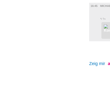
FILM
16:45
MICHA
*/ ?>
Zeig mir
a