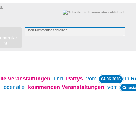
EL
lle
Veranstaltungen
und
Partys
vom
in
R
04.06.2026
oder alle
kommenden Veranstaltungen
vom
Cinesta