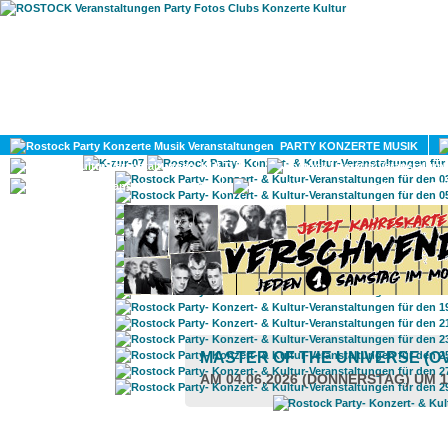
HOME
MAGAZIN
PARTY KONZERTE MUSIK
KULTUR
GAY
DIV
MASTER OF THE UNIVERSE (O
AM 04.06.2026 (DONNERSTAG) UM 1